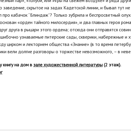
лезный пар», «Голуби, или Игры на свежем воздухе» и ряда друг
то заведение, скрытое на задах Кадетской линии, и бывал тут н
л про кабачок “Блиндаж”? Только зубрила и беспросветный олух
основан «орден тайного милосердия», и два главных героя ром
друг друга в рыцари этого ордена; отсюда они отправятся сови
ошибочно узнаваемые питерские сады, скверики, набережные и х
жду цирком и лекторием общества «Знание» (в то время петербур
ики вели долгие разговоры о торжестве невозможного, – в нев
у книгу на дом в
зале художественной литературы
(2 этаж).
ог