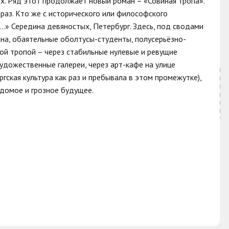
их. Ряд этот продолжает новый роман – «Совиная тропа».
е раз. Кто же с исторического или философского
…» Середина девяностых, Петербург. Здесь, под сводами
ана, обаятельные оболтусы-студенты, полусерьёзно-
ной тропой – через стабильные нулевые и ревущие
удожественные галереи, через арт-кафе на улице
гская культура как раз и пребывала в этом промежутке),
едомое и грозное будущее.