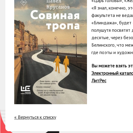
«Царь головы», «Же
«Я знал, конечно, э
факультета не веда
«Блиндажа», будет 
полушутя посвятят 
десятые, через без
Белинского, что ме
где поэты и художн
Вы можете взять эт
Электронный катал
ЛитРес
« Вернуться к списку