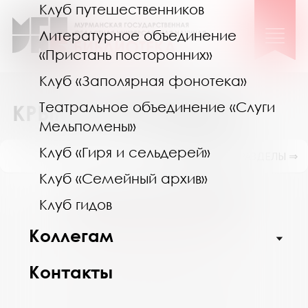
Клуб путешественников
Литературное объединение
«Пристань посторонних»
Клуб «Заполярная фонотека»
Театральное объединение «Слуги
КРЫМ – ЭТО РОССИЯ!
Мельпомены»
Клуб «Гиря и сельдерей»
ПОКАЗАТЬ ПОДРАЗДЕЛЫ ⇒
Клуб «Семейный архив»
Август 2026
Клуб гидов
Пн
Вт
Ср
Чт
Пт
Сб
Вс
Коллегам
27
28
29
30
31
1
2
3
4
5
6
7
8
9
Контакты
10
11
12
13
14
15
16
17
18
19
20
21
22
23