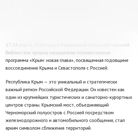
24
25
26
27
28
29
30
31
1
2
3
4
5
6
17-18 марта 2026 года в Мурманской областной научной
библиотеке прошла насыщенная познавательная
программа «Крым: новая глава», посвященная годовщине
воссоединения Крыма и Севастополя с Россией.
Республика Крым — это уникальный и стратегически
важный регион Российской Федерации. Он известен как
один из крупнейших туристических и санаторно-курортных
центров страны. Крымский мост, объединяющий
Черноморский полуостров с Россией посредством
железнодорожного и автомобильного сообщения, стал
ярким символом сближения территорий.