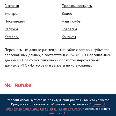
Выставки
Проекты. Конкурсы
Экскурсии
Видео
Посетителям
Наши клубы
Ресурсы
Коллегам
Каталоги
Контакты
Персональные данные размещены на сайте с согласия субъектов
персональных данных, в соответствии с 152 ФЗ «О Персональных
данных» и Политики в отношении обработки персональных
данных в МГОУНБ. Условия и запреты не установлены.
Этот сайт использует cookie для улучшения работы и вашего удобства.
Продолжая пользоваться сайтом, вы соглашаетесь с
Политикой
обработки персональных данных на сайте МГОУНБ
и использованием
Государственное областное бюджетное учреждение культуры
файлов cookie
.