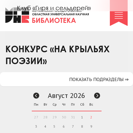
Клуб «Гиря и сельдерей»
Клуб «Семейный архив»
Клуб гидов
Коллегам
КОНКУРС «НА КРЫЛЬЯХ
Контакты
ПОЭЗИИ»
ПОКАЗАТЬ ПОДРАЗДЕЛЫ ⇒
Август 2026
Пн
Вт
Ср
Чт
Пт
Сб
Вс
27
28
29
30
31
1
2
3
4
5
6
7
8
9