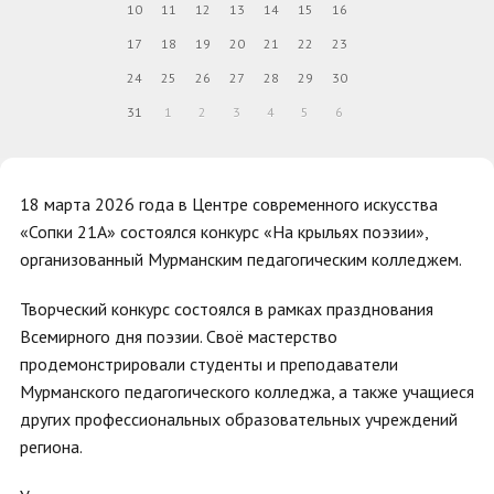
10
11
12
13
14
15
16
17
18
19
20
21
22
23
24
25
26
27
28
29
30
31
1
2
3
4
5
6
18 марта 2026 года в Центре современного искусства
«Сопки 21А» состоялся конкурс «На крыльях поэзии»,
организованный Мурманским педагогическим колледжем.
Творческий конкурс состоялся в рамках празднования
Всемирного дня поэзии. Своё мастерство
продемонстрировали студенты и преподаватели
Мурманского педагогического колледжа, а также учащиеся
других профессиональных образовательных учреждений
региона.