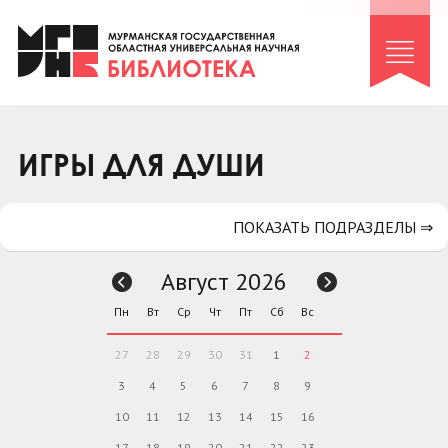
Клуб «Гиря и сельдерей»
Клуб «Семейный архив»
Клуб гидов
Коллегам
ИГРЫ ДЛЯ ДУШИ
Контакты
ПОКАЗАТЬ ПОДРАЗДЕЛЫ ⇒
Август 2026
Пн
Вт
Ср
Чт
Пт
Сб
Вс
27
28
29
30
31
1
2
3
4
5
6
7
8
9
10
11
12
13
14
15
16
17
18
19
20
21
22
23