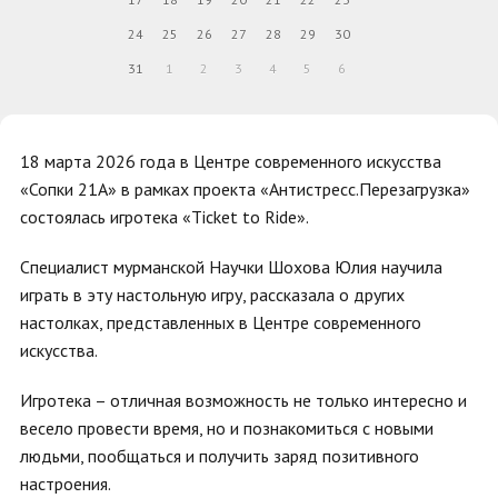
24
25
26
27
28
29
30
31
1
2
3
4
5
6
18 марта 2026 года в Центре современного искусства
«Сопки 21А» в рамках проекта «Антистресс.Перезагрузка»
состоялась игротека «Ticket to Ride».
Специалист мурманской Научки Шохова Юлия научила
играть в эту настольную игру, рассказала о других
настолках, представленных в Центре современного
искусства.
Игротека – отличная возможность не только интересно и
весело провести время, но и познакомиться с новыми
людьми, пообщаться и получить заряд позитивного
настроения.