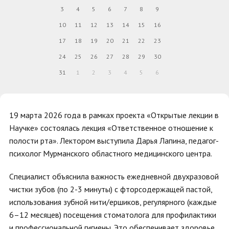
3
4
5
6
7
8
9
10
11
12
13
14
15
16
17
18
19
20
21
22
23
24
25
26
27
28
29
30
31
1
2
3
4
5
6
19 марта 2026 года в рамках проекта «Открытые лекции в
Научке» состоялась лекция «Ответственное отношение к
полости рта». Лектором выступила Дарья Лапина, педагог-
психолог Мурманского областного медицинского центра.
Специалист объяснила важность ежедневной двухразовой
чистки зубов (по 2-3 минуты) с фторсодержащей пастой,
использования зубной нити/ершиков, регулярного (каждые
6–12 месяцев) посещения стоматолога для профилактики
и профессиональной гигиены. Это обеспечивает здоровье