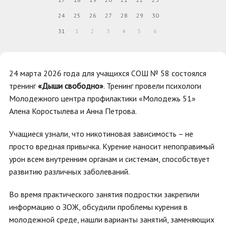
24
25
26
27
28
29
30
31
1
2
3
4
5
6
24 марта 2026 года для учащихся СОШ № 58 состоялся
тренинг
«Дыши свободно»
. Тренинг провели психологи
Молодежного центра профилактики «Молодежь 51»
Алена Коростылева и Анна Петрова.
Учащиеся узнали, что никотиновая зависимость – не
просто вредная привычка. Курение наносит непоправимый
урон всем внутренним органам и системам, способствует
развитию различных заболеваний.
Во время практического занятия подростки закрепили
информацию о ЗОЖ, обсудили проблемы курения в
молодежной среде, нашли варианты занятий, заменяющих