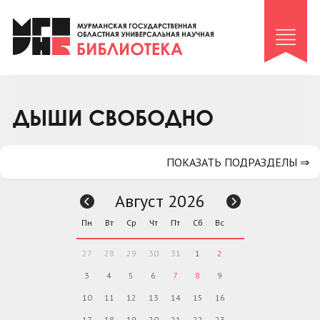
Клуб «Гиря и сельдерей»
Клуб «Семейный архив»
Клуб гидов
Коллегам
ДЫШИ СВОБОДНО
Контакты
ПОКАЗАТЬ ПОДРАЗДЕЛЫ ⇒
Август 2026
Пн
Вт
Ср
Чт
Пт
Сб
Вс
27
28
29
30
31
1
2
3
4
5
6
7
8
9
10
11
12
13
14
15
16
17
18
19
20
21
22
23