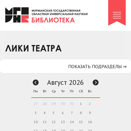
Клуб «Гиря и сельдерей»
Клуб «Семейный архив»
Клуб гидов
Коллегам
ЛИКИ ТЕАТРА
Контакты
ПОКАЗАТЬ ПОДРАЗДЕЛЫ ⇒
Август 2026
Пн
Вт
Ср
Чт
Пт
Сб
Вс
27
28
29
30
31
1
2
3
4
5
6
7
8
9
10
11
12
13
14
15
16
17
18
19
20
21
22
23