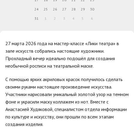
24
25
26
27
28
29
30
31
1
2
3
4
5
6
27 марта 2026 года на мастер-классе «Лики театра» в
зале искусств собрались настоящие художники.
Прохладный вечер идеально подошёл для создания
необычной росписи на театральной маске.
С помощью ярких акриловых красок получилось сделать
своими руками настоящее произведение искусства.
Участники нарисовали уникальный золотой узор на темном
фоне и украсили маску коллажем из нот. Вместе с
Анастасией Худяковой, специалистом отдела информации
по культуре и искусству, они прошли по всем этапам
создания изделия.