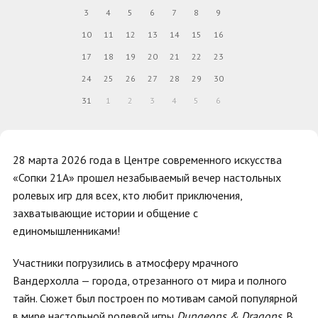
3
4
5
6
7
8
9
10
11
12
13
14
15
16
17
18
19
20
21
22
23
24
25
26
27
28
29
30
31
1
2
3
4
5
6
28 марта 2026 года в Центре современного искусства
«Сопки 21А» прошел незабываемый вечер настольных
ролевых игр для всех, кто любит приключения,
захватывающие истории и общение с
единомышленниками!
Участники погрузились в атмосферу мрачного
Вандерхолла — города, отрезанного от мира и полного
тайн. Сюжет был построен по мотивам самой популярной
в мире настольной ролевой игры
Dungeons & Dragons
. В