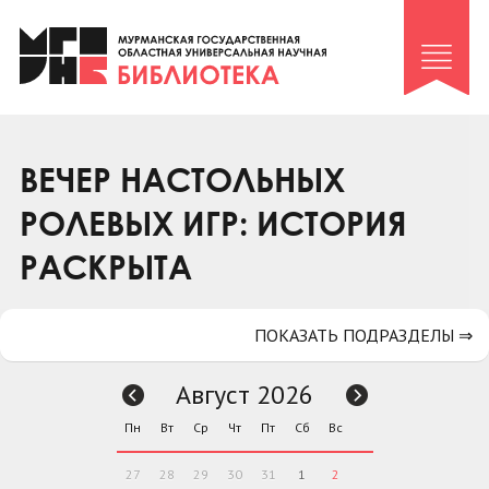
Клуб «Гиря и сельдерей»
Клуб «Семейный архив»
Клуб гидов
Коллегам
ВЕЧЕР НАСТОЛЬНЫХ
Контакты
РОЛЕВЫХ ИГР: ИСТОРИЯ
РАСКРЫТА
ПОКАЗАТЬ ПОДРАЗДЕЛЫ ⇒
Август 2026
Пн
Вт
Ср
Чт
Пт
Сб
Вс
27
28
29
30
31
1
2