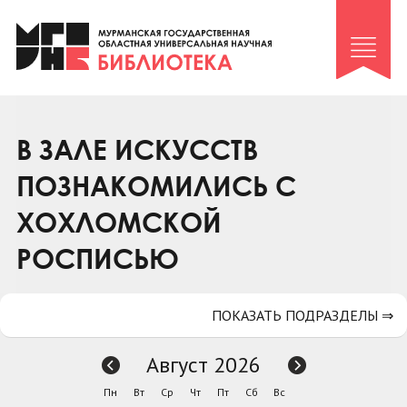
Клуб «Гиря и сельдерей»
Клуб «Семейный архив»
Клуб гидов
Коллегам
В ЗАЛЕ ИСКУССТВ
Контакты
ПОЗНАКОМИЛИСЬ С
ХОХЛОМСКОЙ
РОСПИСЬЮ
ПОКАЗАТЬ ПОДРАЗДЕЛЫ ⇒
Август 2026
Пн
Вт
Ср
Чт
Пт
Сб
Вс