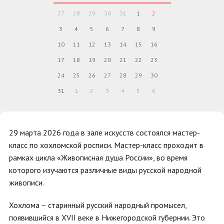
27
28
29
30
31
1
2
3
4
5
6
7
8
9
10
11
12
13
14
15
16
17
18
19
20
21
22
23
24
25
26
27
28
29
30
31
1
2
3
4
5
6
29 марта 2026 года в зале искусств состоялся мастер-
класс по хохломской росписи. Мастер-класс проходит в
рамках цикла «Живописная душа России», во время
которого изучаются различные виды русской народной
живописи.
Хохлома – старинный русский народный промысел,
появившийся в XVII веке в Нижегородской губернии. Это