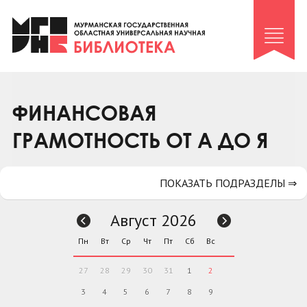
Клуб «Гиря и сельдерей»
Клуб «Семейный архив»
Клуб гидов
Коллегам
ФИНАНСОВАЯ
Контакты
ГРАМОТНОСТЬ ОТ А ДО Я
ПОКАЗАТЬ ПОДРАЗДЕЛЫ ⇒
Август 2026
Пн
Вт
Ср
Чт
Пт
Сб
Вс
27
28
29
30
31
1
2
3
4
5
6
7
8
9