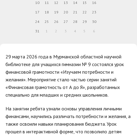
10
11
12
13
14
15
16
17
18
19
20
21
22
23
24
25
26
27
28
29
30
31
1
2
3
4
5
6
29 марта 2026 года в Мурманской областной научной
библиотеке для учащихся гимназии № 9 состоялся урок
финансовой грамотности «Изучаем потребности и
желания». Мероприятие стало частью серии занятий
«Финансовая грамотность от А до Я», разработанных
специально для младших и средних школьников.
На занятии ребята узнали основы управления личными
финансами, научились различать потребности и желания, а
также освоили навыки планирования бюджета. Урок
прошел в интерактивной форме, что позволило детям