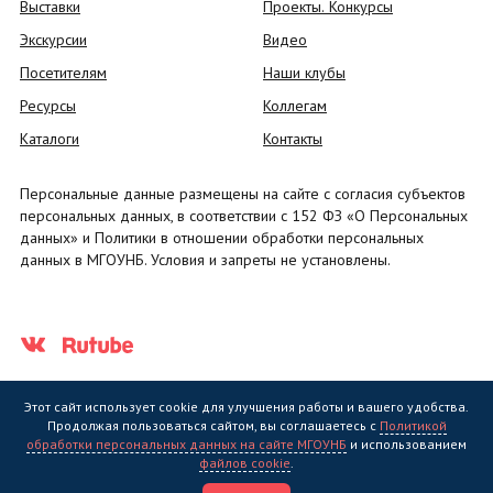
Выставки
Проекты. Конкурсы
Экскурсии
Видео
Посетителям
Наши клубы
Ресурсы
Коллегам
Каталоги
Контакты
Персональные данные размещены на сайте с согласия субъектов
персональных данных, в соответствии с 152 ФЗ «О Персональных
данных» и Политики в отношении обработки персональных
данных в МГОУНБ. Условия и запреты не установлены.
Этот сайт использует cookie для улучшения работы и вашего удобства.
Продолжая пользоваться сайтом, вы соглашаетесь с
Политикой
обработки персональных данных на сайте МГОУНБ
и использованием
Государственное областное бюджетное учреждение культуры
файлов cookie
.
"Мурманская государственная областная универсальная научная