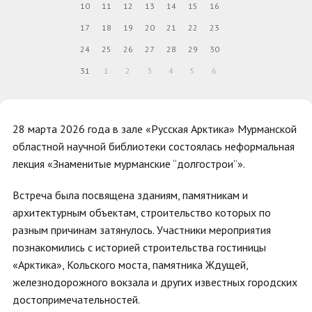
10
11
12
13
14
15
16
17
18
19
20
21
22
23
24
25
26
27
28
29
30
31
1
2
3
4
5
6
28 марта 2026 года в зале «Русская Арктика» Мурманской
областной научной библиотеки состоялась неформальная
лекция «Знаменитые мурманские “долгострои”».
Встреча была посвящена зданиям, памятникам и
архитектурным объектам, строительство которых по
разным причинам затянулось. Участники мероприятия
познакомились с историей строительства гостиницы
«Арктика», Кольского моста, памятника Ждущей,
железнодорожного вокзала и других известных городских
достопримечательностей.