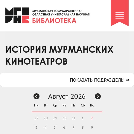
Клуб «Гиря и сельдерей»
Клуб «Семейный архив»
Клуб гидов
Коллегам
ИСТОРИЯ МУРМАНСКИХ
Контакты
КИНОТЕАТРОВ
ПОКАЗАТЬ ПОДРАЗДЕЛЫ ⇒
Август 2026
Пн
Вт
Ср
Чт
Пт
Сб
Вс
27
28
29
30
31
1
2
3
4
5
6
7
8
9