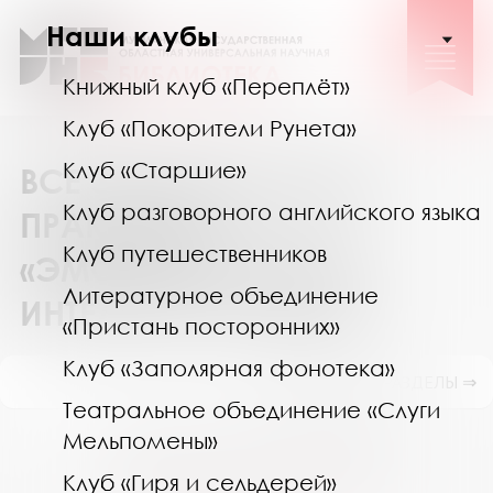
Наши клубы
Книжный клуб «Переплёт»
Клуб «Покорители Рунета»
Клуб «Старшие»
ВСЕ ЭМОЦИИ ВАЖНЫ:
Клуб разговорного английского языка
ПРАКТИКУМ
Клуб путешественников
«ЭМОЦИОНАЛЬНЫЙ
Литературное объединение
ИНТЕЛЛЕКТ» В НАУЧКЕ
«Пристань посторонних»
Клуб «Заполярная фонотека»
ПОКАЗАТЬ ПОДРАЗДЕЛЫ ⇒
Театральное объединение «Слуги
Август 2026
Мельпомены»
Пн
Вт
Ср
Чт
Пт
Сб
Вс
Клуб «Гиря и сельдерей»