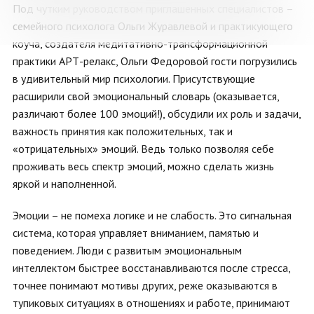
Под чутким руководством приглашенных специалистов –
семейного психолога Ольги Журавлевой и практикующего
коуча, создателя медитативно-трансформационной
практики АРТ-релакс, Ольги Федоровой гости погрузились
в удивительный мир психологии. Присутствующие
расширили свой эмоциональный словарь (оказывается,
различают более 100 эмоций!), обсудили их роль и задачи,
важность принятия как положительных, так и
«отрицательных» эмоций. Ведь только позволяя себе
проживать весь спектр эмоций, можно сделать жизнь
яркой и наполненной.
Эмоции – не помеха логике и не слабость. Это сигнальная
система, которая управляет вниманием, памятью и
поведением. Люди с развитым эмоциональным
интеллектом быстрее восстанавливаются после стресса,
точнее понимают мотивы других, реже оказываются в
тупиковых ситуациях в отношениях и работе, принимают