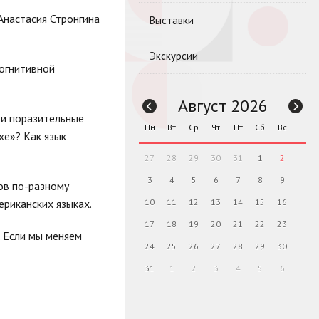
Анастасия Стронгина
Выставки
Экскурсии
когнитивной
Август 2026
 и поразительные
Пн
Вт
Ср
Чт
Пт
Сб
Вс
хе»? Как язык
27
28
29
30
31
1
2
3
4
5
6
7
8
9
ов по-разному
ериканских языках.
10
11
12
13
14
15
16
17
18
19
20
21
22
23
. Если мы меняем
24
25
26
27
28
29
30
31
1
2
3
4
5
6