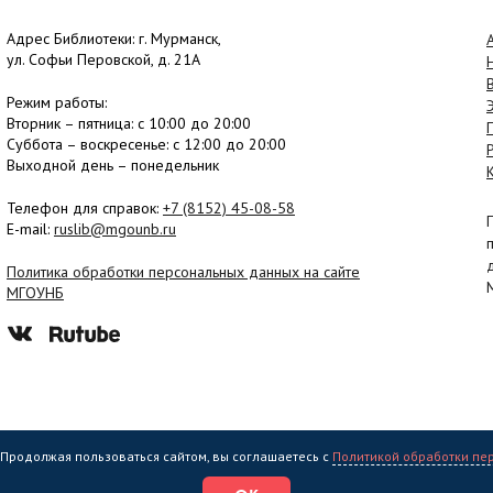
Адрес Библиотеки: г. Мурманск,
ул. Софьи Перовской, д. 21А
Режим работы:
Вторник –
пятница
: с 10:00 до 20:00
Суббота
– в
оскресенье
: c 12:00 до 20:00
Выходной день – понедельник
Телефон для справок:
+7 (8152)
45-08-58
E-mail:
ruslib@mgounb.ru
Политика обработки персональных данных на сайте
МГОУНБ
. Продолжая пользоваться сайтом, вы соглашаетесь с
Политикой обработки пе
еждение культуры "Мурманская государственная областная универсальная на