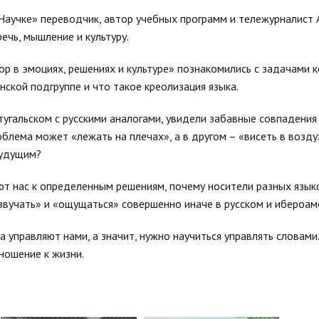
Научке» переводчик, автор учебных программ и тележурналист 
чь, мышление и культуру.
ор в эмоциях, решениях и культуре» познакомились с задачами 
анской подгруппе и что такое креолизация языка.
тугальском с русскими аналогами, увидели забавные совпадения
облема может «лежать на плечах», а в другом – «висеть в возду
будущим?
т нас к определенным решениям, почему носители разных язык
звучать» и «ощущаться» совершенно иначе в русском и ибероам
ва управляют нами, а значит, нужно научиться управлять словами
ношение к жизни.