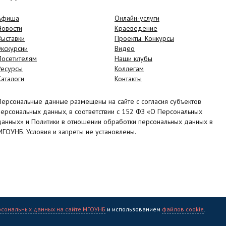
Афиша
Онлайн-услуги
Новости
Краеведение
Выставки
Проекты. Конкурсы
Экскурсии
Видео
Посетителям
Наши клубы
Ресурсы
Коллегам
Каталоги
Контакты
Персональные данные размещены на сайте с согласия субъектов
персональных данных, в соответствии с 152 ФЗ «О Персональных
данных» и Политики в отношении обработки персональных данных в
МГОУНБ. Условия и запреты не установлены.
рсональных данных на сайте МГОУНБ
и использованием
файлов cookie
.
учная библиотека" (МГОУНБ) © 2006 - 2026