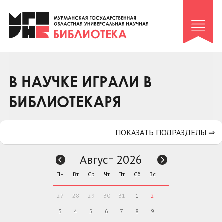
Клуб «Гиря и сельдерей»
Клуб «Семейный архив»
Клуб гидов
Коллегам
В НАУЧКЕ ИГРАЛИ В
Контакты
БИБЛИОТЕКАРЯ
ПОКАЗАТЬ ПОДРАЗДЕЛЫ ⇒
Август 2026
Пн
Вт
Ср
Чт
Пт
Сб
Вс
27
28
29
30
31
1
2
3
4
5
6
7
8
9