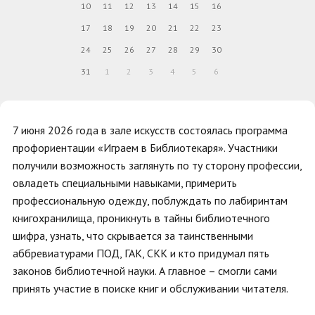
10
11
12
13
14
15
16
17
18
19
20
21
22
23
24
25
26
27
28
29
30
31
1
2
3
4
5
6
7 июня 2026 года в зале искусств состоялась программа
профориентации «Играем в Библиотекаря». Участники
получили возможность заглянуть по ту сторону профессии,
овладеть специальными навыками, примерить
профессиональную одежду, поблуждать по лабиринтам
книгохранилища, проникнуть в тайны библиотечного
шифра, узнать, что скрывается за таинственными
аббревиатурами ПОД, ГАК, СКК и кто придумал пять
законов библиотечной науки. А главное – смогли сами
принять участие в поиске книг и обслуживании читателя.