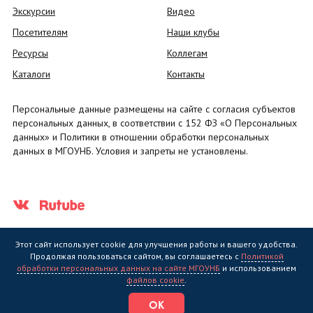
Экскурсии
Видео
Посетителям
Наши клубы
Ресурсы
Коллегам
Каталоги
Контакты
Персональные данные размещены на сайте с согласия субъектов
персональных данных, в соответствии с 152 ФЗ «О Персональных
данных» и Политики в отношении обработки персональных
данных в МГОУНБ. Условия и запреты не установлены.
Этот сайт использует cookie для улучшения работы и вашего удобства.
Продолжая пользоваться сайтом, вы соглашаетесь с
Политикой
обработки персональных данных на сайте МГОУНБ
и использованием
Государственное областное бюджетное учреждение культуры
файлов cookie
.
"Мурманская государственная областная универсальная научная
библиотека" (МГОУНБ) © 2006 - 2026
ОК