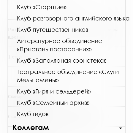
Клуб «Старшие»
60,00
Клуб разговорного английского языка
Клуб путешественников
Распечатка графического материала, фотоматериала
(цветная)
Литературное объединение
«Пристань посторонних»
1 страница формата А4
Клуб «Заполярная фонотека»
Театральное объединение «Слуги
75,00
Мельпомены»
Клуб «Гиря и сельдерей»
Сканирование текста:
Клуб «Семейный архив»
Клуб гидов
Сканирование текста без редактирования
Коллегам