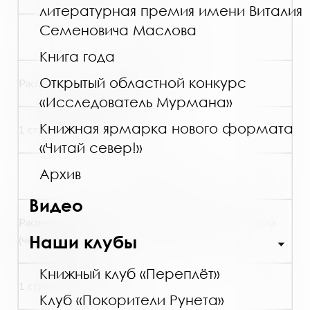
литературная премия имени Виталия
Семеновича Маслова
18,00
Книга года
Открытый областной конкурс
Распечатка текстов (цветная)
«Исследователь Мурмана»
Книжная ярмарка нового формата
1 страница формата А4
«Читай север!»
Архив
45,00
Видео
Распечатка графического материала, фотоматериала
Наши клубы
(черно-белая)
Книжный клуб «Переплёт»
1 страница формата А4
Клуб «Покорители Рунета»