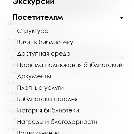
Экскурсии
Межбиблиотечного абонемента и электронной
доставки документов!
Посетителям
Доступны для заказа:
Структура
журнальные и газетные статьи;
Визит в библиотеку
фрагменты из книг, справочников, монографий
Доступная среда
правомерно опубликованных и охраняемых авторским
Правила пользования библиотекой
правом объемом не более 15% от документа в одном
заказе;
Документы
оригиналы книг;
Платные услуги
документы из электронных полнотекстовых баз
Библиотека сегодня
данных;
История библиотеки
составление и редактирование библиографических
списков на платной основе;
Награды и благодарности
каталогизация перед публикацией.
Ваше мнение