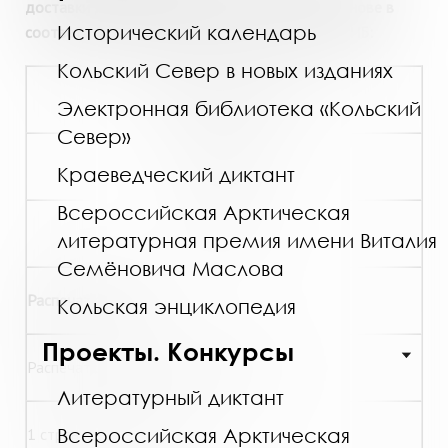
доставки документов работает на платной основе в
Исторический календарь
соответствии с Перечнем платных услуг МГОУНБ:
Кольский Север в новых изданиях
Наименование услуги
Электронная библиотека «Кольский
Север»
Единица
Краеведческий диктант
Всероссийская Арктическая
Цена
литературная премия имени Виталия
Семёновича Маслова
Распечатка текста:
Кольская энциклопедия
Проекты. Конкурсы
Распечатка текстов (черно-белая)
Литературный диктант
Всероссийская Арктическая
1 страница формата А4