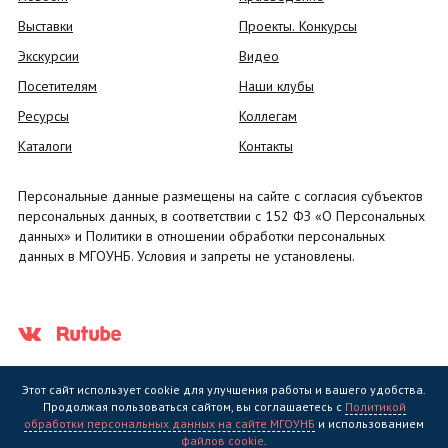
Выставки
Проекты. Конкурсы
Экскурсии
Видео
Посетителям
Наши клубы
Ресурсы
Коллегам
Каталоги
Контакты
Персональные данные размещены на сайте с согласия субъектов
персональных данных, в соответствии с 152 ФЗ «О Персональных
данных» и Политики в отношении обработки персональных
данных в МГОУНБ. Условия и запреты не установлены.
Этот сайт использует cookie для улучшения работы и вашего удобства.
Продолжая пользоваться сайтом, вы соглашаетесь с
Политикой
обработки персональных данных на сайте МГОУНБ
и использованием
Государственное областное бюджетное учреждение культуры
файлов cookie
.