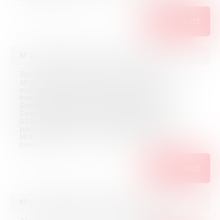
ПОДРОБНЕЕ
№16364 (Мурманск) от 3 июня 2026
Здравствуйте! Помогите, пожалуйста, проверить
затекстовый список литературы к ВКР на
соответствие ГОСТ Р 7.0.5-2008. Посмотрите,
пожалуйста, правильность оформления: 1.
Documentation for app developers // Android
Developers. URL: android.com (дата обращения:
02.06.2026) 2. .Jsoup: Java HTML Parser. URL:
jsoup.org (дата обращения: 02.06.2026).ГОСТ Р
ИСО/МЭК 25010-2015. Большое спасибо за
помощь!
ПОДРОБНЕЕ
№16363 (Мурманск) от 2 июня 2026