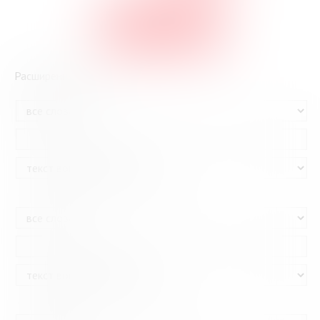
GOOGLE-ПОИСК
Расширенный поиск
И
И