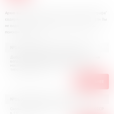
Архив выполненных справок "Виртуального библиографа"
содержит все вопросы, заданные посетителями. Если Вы
не видите ответа на Ваш вопрос – воспользуйтесь
поиском по архиву.
№16366 (Мурманск) от 3 июня 2026
Добрый вечер, помогите, пожалуйста, ответить на
вопрос Кто автор одной из первых книг («Дух
масонства»), напечатанных в тайной масонской
типографии в 1783 г.?
ПОДРОБНЕЕ
№16365 (Мурманск) от 3 июня 2026
Сколько газет на венгерском языке выходило в СССР
в 1917-1960 гг.?