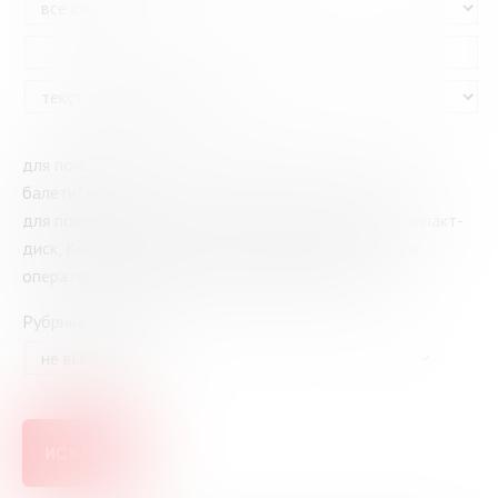
для поиска по части слова используйте знак * (напр.,
балетн* школ*)
для поиска слов или фамилий с дефисом (напр., компакт-
диск, Конек-Горбунок, Сухово-Кобылин) выбирайте
оператор "как фраза" в раскрывающемся меню
Рубрика каталога
ИСКАТЬ