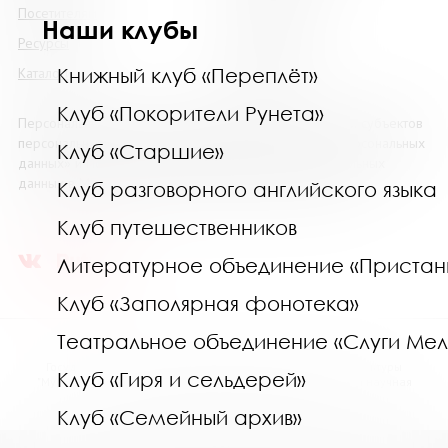
Посетителям
Наши клубы
Наши клубы
Ресурсы
Коллегам
Книжный клуб «Переплёт»
Каталоги
Контакты
Клуб «Покорители Рунета»
Персональные данные размещены на сайте с согласия субъектов
персональных данных, в соответствии с 152 ФЗ «О Персональных
Клуб «Старшие»
данных» и Политики в отношении обработки персональных
данных в МГОУНБ. Условия и запреты не установлены.
Клуб разговорного английского языка
Клуб путешественников
Литературное объединение «Пристан
Клуб «Заполярная фонотека»
Театральное объединение «Слуги Ме
Государственное областное бюджетное учреждение культуры
Клуб «Гиря и сельдерей»
"Мурманская государственная областная универсальная научная
библиотека" (МГОУНБ) © 2006 - 2026
Клуб «Семейный архив»