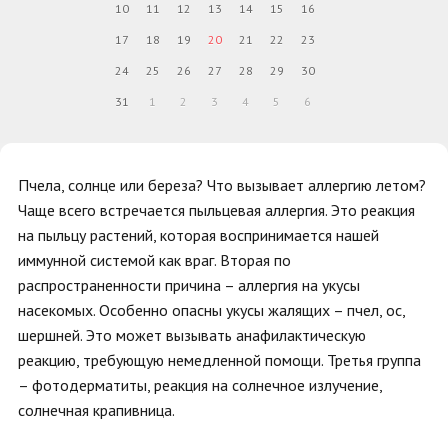
10
11
12
13
14
15
16
17
18
19
20
21
22
23
24
25
26
27
28
29
30
31
1
2
3
4
5
6
Пчела, солнце или береза? Что вызывает аллергию летом?
Чаще всего встречается пыльцевая аллергия. Это реакция
на пыльцу растений, которая воспринимается нашей
иммунной системой как враг. Вторая по
распространенности причина – аллергия на укусы
насекомых. Особенно опасны укусы жалящих – пчел, ос,
шершней. Это может вызывать анафилактическую
реакцию, требующую немедленной помощи. Третья группа
– фотодерматиты, реакция на солнечное излучение,
солнечная крапивница.