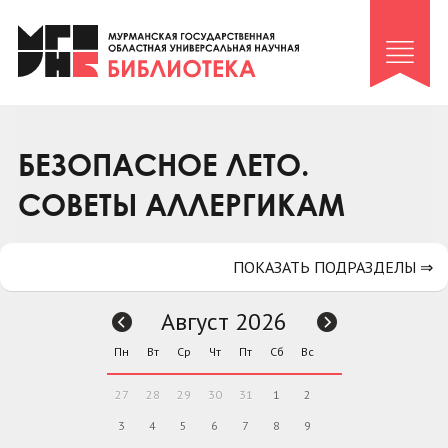
Клуб «Гиря и сельдерей»
Клуб «Семейный архив»
Клуб гидов
Коллегам
БЕЗОПАСНОЕ ЛЕТО.
Контакты
СОВЕТЫ АЛЛЕРГИКАМ
ПОКАЗАТЬ ПОДРАЗДЕЛЫ ⇒
Август 2026
Пн
Вт
Ср
Чт
Пт
Сб
Вс
27
28
29
30
31
1
2
3
4
5
6
7
8
9