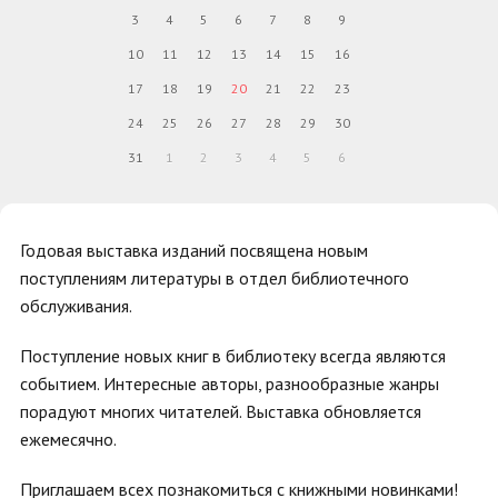
3
4
5
6
7
8
9
10
11
12
13
14
15
16
17
18
19
20
21
22
23
24
25
26
27
28
29
30
31
1
2
3
4
5
6
Годовая выставка изданий посвящена новым
поступлениям литературы в отдел библиотечного
обслуживания.
Поступление новых книг в библиотеку всегда являются
событием. Интересные авторы, разнообразные жанры
порадуют многих читателей. Выставка обновляется
ежемесячно.
Приглашаем всех познакомиться с книжными новинками!