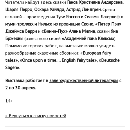
Читатели найдут здесь
сказки
Ганса Христиана Андерсена,
Шарля Перро
,
Оскара Уайлда, Астрид Линдгрен.
Среди
изданий – произведения
Туве Янссон и Сельмы Лагерлеф о
муми-троллях и Нильсе из провинции Сконе, «Питер Пэн»
Джеймса Барри
и
«Винни-Пух» Алана Милна
, сказки
Яна
Бржехвы
(известного своей
«Академией пана Кляксы»
).
Помимо авторских работ, на выставке можно увидеть
разнообразные сказочные сборники: «
European fairy
tales», «Once upon a time.... English fairy tale», «
Deutsche
Sagen»
.
Выставка работает в
зале художественной литературы
с
2 по 30 апреля.
14+
« Вернуться к списку новостей