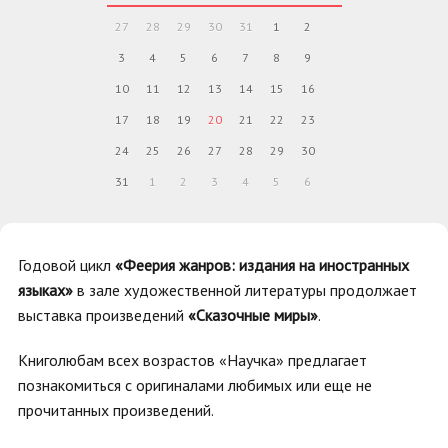
27
28
29
30
31
1
2
3
4
5
6
7
8
9
10
11
12
13
14
15
16
17
18
19
20
21
22
23
24
25
26
27
28
29
30
31
1
2
3
4
5
6
Годовой цикл
«Феерия жанров: издания на иностранных
языках»
в зале художественной литературы продолжает
выставка произведений
«Сказочные миры»
.
Книголюбам всех возрастов «Научка» предлагает
познакомиться с оригиналами любимых или еще не
прочитанных произведений.