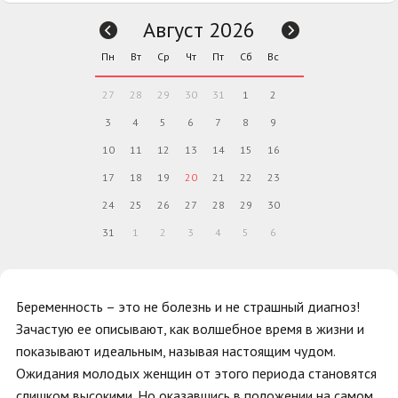
Август 2026
Пн
Вт
Ср
Чт
Пт
Сб
Вс
27
28
29
30
31
1
2
3
4
5
6
7
8
9
10
11
12
13
14
15
16
17
18
19
20
21
22
23
24
25
26
27
28
29
30
31
1
2
3
4
5
6
Беременность – это не болезнь и не страшный диагноз!
Зачастую ее описывают, как волшебное время в жизни и
показывают идеальным, называя настоящим чудом.
Ожидания молодых женщин от этого периода становятся
слишком высокими. Но оказавшись в положении на самом