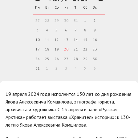
Пн
Вт
Ср
Чт
Пт
Сб
Вс
27
28
29
30
31
1
2
3
4
5
6
7
8
9
10
11
12
13
14
15
16
17
18
19
20
21
22
23
24
25
26
27
28
29
30
31
1
2
3
4
5
6
19 апреля 2024 года исполнится 130 лет со дня рождения
Якова Алексеевича Комшилова, этнографа, юриста,
архивиста и художника. С 15 апреля в зале «Русская
Арктика» работает выставка «Хранитель истории»: к 130-
летию Якова Алексеевича Комшилова.