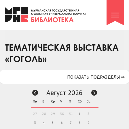
Клуб «Гиря и сельдерей»
Клуб «Семейный архив»
Клуб гидов
Коллегам
ТЕМАТИЧЕСКАЯ ВЫСТАВКА
Контакты
«ГОГОЛЬ»
ПОКАЗАТЬ ПОДРАЗДЕЛЫ ⇒
Август 2026
Пн
Вт
Ср
Чт
Пт
Сб
Вс
27
28
29
30
31
1
2
3
4
5
6
7
8
9