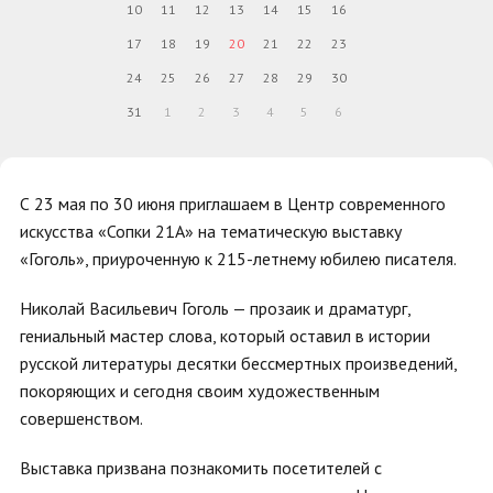
10
11
12
13
14
15
16
17
18
19
20
21
22
23
24
25
26
27
28
29
30
31
1
2
3
4
5
6
С 23 мая по 30 июня приглашаем в Центр современного
искусства «Сопки 21А» на тематическую выставку
«Гоголь», приуроченную к 215-летнему юбилею писателя.
Николай Васильевич Гоголь — прозаик и драматург,
гениальный мастер слова, который оставил в истории
русской литературы десятки бессмертных произведений,
покоряющих и сегодня своим художественным
совершенством.
Выставка призвана познакомить посетителей с