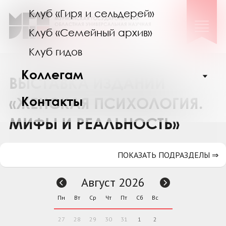
Клуб «Гиря и сельдерей»
Клуб «Семейный архив»
Клуб гидов
Коллегам
ВЫСТАВКА ИЗДАНИЙ
Контакты
«ЖЕНСКАЯ ПСИХОЛОГИЯ.
МИФЫ И РЕАЛЬНОСТЬ»
ПОКАЗАТЬ ПОДРАЗДЕЛЫ ⇒
Август 2026
Пн
Вт
Ср
Чт
Пт
Сб
Вс
27
28
29
30
31
1
2