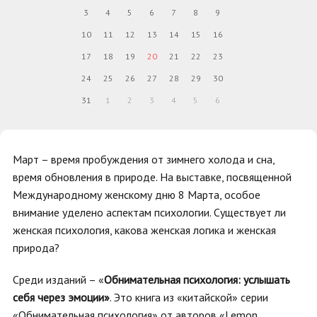
3
4
5
6
7
8
9
10
11
12
13
14
15
16
17
18
19
20
21
22
23
24
25
26
27
28
29
30
31
1
2
3
4
5
6
Март – время пробуждения от зимнего холода и сна,
время обновления в природе. На выставке, посвященной
Международному женскому дню 8 Марта, особое
внимание уделено аспектам психологии. Существует ли
женская психология, какова женская логика и женская
природа?
Среди изданий – «
Обнимательная психология:
услышать
себя через эмоции»
. Это книга из «китайской» серии
«Обнимательная психология» от авторов «Lemon