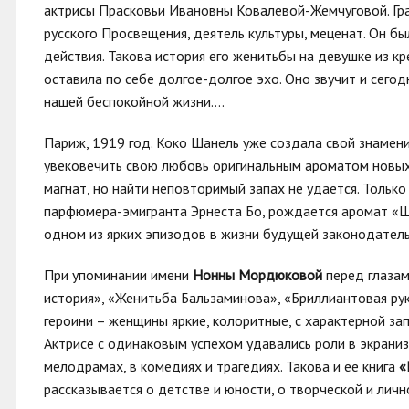
актрисы Прасковьи Ивановны Ковалевой-Жемчуговой. Г
русского Просвещения, деятель культуры, меценат. Он б
действия. Такова история его женитьбы на девушке из кр
оставила по себе долгое-долгое эхо. Оно звучит и сегод
нашей беспокойной жизни….
Париж, 1919 год. Коко Шанель уже создала свой знамен
увековечить свою любовь оригинальным ароматом новых
магнат, но найти неповторимый запах не удается. Толь
парфюмера-эмигранта Эрнеста Бо, рождается аромат «
одном из ярких эпизодов в жизни будущей законодател
При упоминании имени
Нонны Мордюковой
перед глазам
история», «Женитьба Бальзаминова», «Бриллиантовая рук
героини – женщины яркие, колоритные, с характерной з
Актрисе с одинаковым успехом удавались роли в экраниз
мелодрамах, в комедиях и трагедиях. Такова и ее книга
«
рассказывается о детстве и юности, о творческой и лич