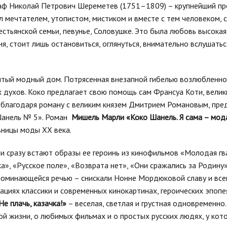
раф Николай Петрович Шереметев (1751–1809) – крупнейший пр
ыл мечтателем, утопистом, мистиком и вместе с тем человеком,
естьянской семьи, певунье, Соловушке. Это была любовь высокая,
ня, стоит лишь остановиться, оглянуться, внимательно вслушатьс
итый модный дом. Потрясенная внезапной гибелью возлюбленно
 духов. Коко предлагает свою помощь сам Франсуа Коти, вели
ко благодаря роману с великим князем Дмитрием Романовым, пр
Шанель № 5». Роман
Мишель Марли «Коко Шанель. Я сама – мод
ьницы моды XX века.
и сразу встают образы ее героинь из кинофильмов «Молодая гв
а», «Русское поле», «Возврата нет», «Они сражались за Родину
апоминающейся речью – снискали Нонне Мордюковой славу и вс
ациях классики и современных кинокартинах, героических эпопе
Не плачь, казачка!»
– веселая, светлая и грустная одновременно.
ной жизни, о любимых фильмах и о простых русских людях, у кот