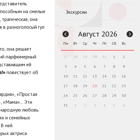
едставитель
 способным на смелые
Экскурсии
 трагическая, она
я в разноголосый гул
Август 2026
Пн
Вт
Ср
Чт
Пт
Сб
Вс
го, она решает
кий парфюмерный
27
28
29
30
31
1
2
едставившим ей
3
4
5
6
7
8
9
а!»
повествует об
10
11
12
13
14
15
16
17
18
19
20
21
22
23
ардия», «Простая
24
25
26
27
28
29
30
», «Мама»… Эти
31
1
2
3
4
5
6
енародную любовь.
ях и семейных
 В ней
орых актриса