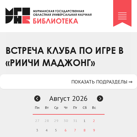
Клуб «Гиря и сельдерей»
Клуб «Семейный архив»
Клуб гидов
Коллегам
ВСТРЕЧА КЛУБА ПО ИГРЕ В
Контакты
«РИИЧИ МАДЖОНГ»
ПОКАЗАТЬ ПОДРАЗДЕЛЫ ⇒
Август 2026
Пн
Вт
Ср
Чт
Пт
Сб
Вс
27
28
29
30
31
1
2
3
4
5
6
7
8
9