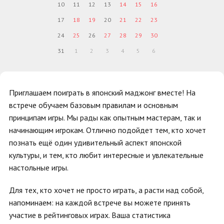
10
11
12
13
14
15
16
17
18
19
20
21
22
23
24
25
26
27
28
29
30
31
1
2
3
4
5
6
Приглашаем поиграть в японский маджонг вместе! На
встрече обучаем базовым правилам и основным
принципам игры. Мы рады как опытным мастерам, так и
начинающим игрокам. Отлично подойдет тем, кто хочет
познать ещё один удивительный аспект японской
культуры, и тем, кто любит интересные и увлекательные
настольные игры.
Для тех, кто хочет не просто играть, а расти над собой,
напоминаем: на каждой встрече вы можете принять
участие в рейтинговых играх. Ваша статистика