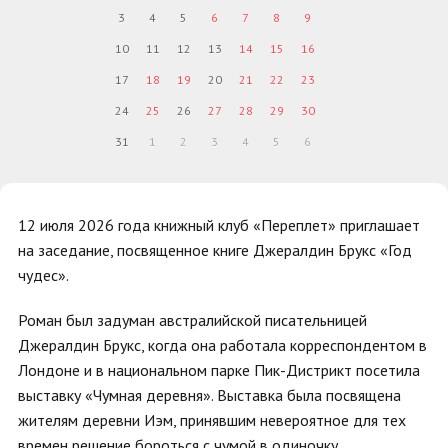
3
4
5
6
7
8
9
10
11
12
13
14
15
16
17
18
19
20
21
22
23
24
25
26
27
28
29
30
31
1
2
3
4
5
6
12 июля 2026 года книжный клуб «Переплет» приглашает
на заседание, посвященное книге Джералдин Брукс «Год
чудес».
Роман был задуман австралийской писательницей
Джералдин Брукс, когда она работала корреспондентом в
Лондоне и в национальном парке Пик-Дистрикт посетила
выставку «Чумная деревня». Выставка была посвящена
жителям деревни Иэм, принявшим невероятное для тех
времен решение бороться с чумой в одиночку.