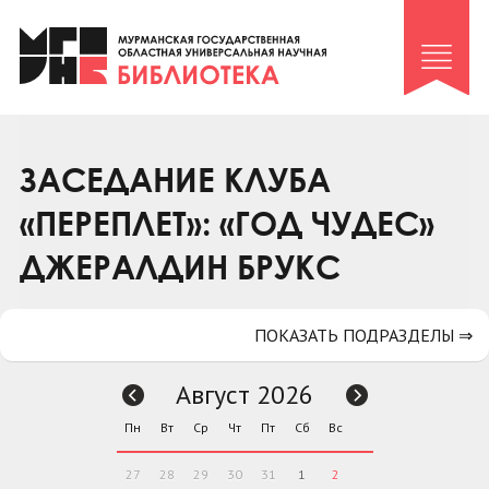
Клуб «Гиря и сельдерей»
Клуб «Семейный архив»
Клуб гидов
Коллегам
ЗАСЕДАНИЕ КЛУБА
Контакты
«ПЕРЕПЛЕТ»: «ГОД ЧУДЕС»
ДЖЕРАЛДИН БРУКС
ПОКАЗАТЬ ПОДРАЗДЕЛЫ ⇒
Август 2026
Пн
Вт
Ср
Чт
Пт
Сб
Вс
27
28
29
30
31
1
2