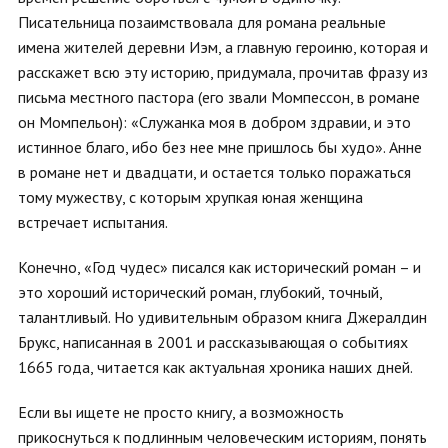
Писательница позаимствовала для романа реальные
имена жителей деревни Иэм, а главную героиню, которая и
расскажет всю эту историю, придумала, прочитав фразу из
письма местного пастора (его звали Момпессон, в романе
он Момпельон): «Служанка моя в добром здравии, и это
истинное благо, ибо без нее мне пришлось бы худо». Анне
в романе нет и двадцати, и остается только поражаться
тому мужеству, с которым хрупкая юная женщина
встречает испытания.
Конечно, «Год чудес» писался как исторический роман – и
это хороший исторический роман, глубокий, точный,
талантливый. Но удивительным образом книга Джералдин
Брукс, написанная в 2001 и рассказывающая о событиях
1665 года, читается как актуальная хроника наших дней.
Если вы ищете не просто книгу, а возможность
прикоснуться к подлинным человеческим историям, понять