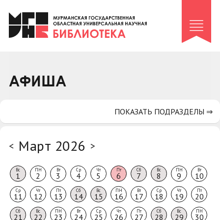
Клуб «Гиря и сельдерей»
Клуб «Семейный архив»
Клуб гидов
Коллегам
АФИША
Контакты
ПОКАЗАТЬ ПОДРАЗДЕЛЫ ⇒
Март 2026
<
>
Вс
ПН
Вт
Ср
Чт
Пт
Сб
Вс
ПН
Вт
1
2
3
4
5
6
7
8
9
10
Ср
Чт
Пт
Сб
Вс
ПН
Вт
Ср
Чт
Пт
11
12
13
14
15
16
17
18
19
20
Сб
Вс
ПН
Вт
Ср
Чт
Пт
Сб
Вс
ПН
21
22
23
24
25
26
27
28
29
30