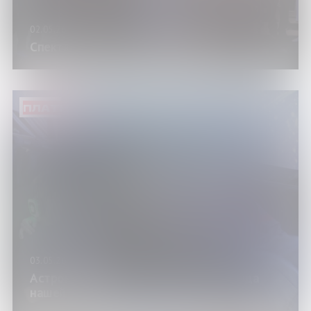
02.05.26
Спектакль «Фото на память»
ПЛАТНО
03.05.26
Астрономический час «Солнце – звезда
нашей жизни»