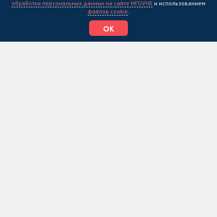
обработки персональных данных на сайте МГОУНБ
и использованием
файлов cookie
.
ОК
10.05.26
Интерактивное шоу «Фуко Тайм»