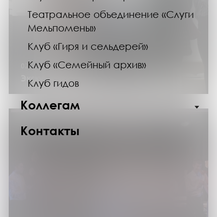
Театральное объединение «Слуги
Мельпомены»
Клуб «Гиря и сельдерей»
Клуб «Семейный архив»
02.05.26
Экскурсия по выставке «Гоголь»
Клуб гидов
Коллегам
Контакты