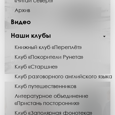
«Читай север!»
Архив
Видео
Наши клубы
Книжный клуб «Переплёт»
02.05.26
Неформальная лекция «История
Клуб «Покорители Рунета»
мурманских микрорайонов. Площадь Пять
Углов и ее окрестности»
Клуб «Старшие»
Клуб разговорного английского языка
Клуб путешественников
Литературное объединение
«Пристань посторонних»
Клуб «Заполярная фонотека»