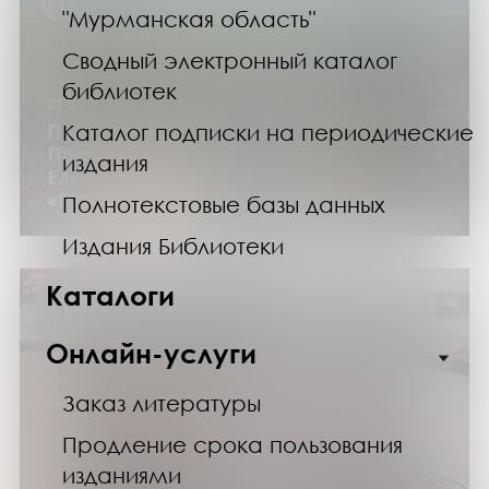
"Мурманская область"
Сводный электронный каталог
библиотек
01.05.26
Показ фильмов из коллекции
Каталог подписки на периодические
Президентской библиотеки имени Б. Н.
издания
Ельцина и цифровой платформы
«PRO.Культура.РФ»
Полнотекстовые базы данных
Издания Библиотеки
Каталоги
Онлайн-услуги
Заказ литературы
Продление срока пользования
изданиями