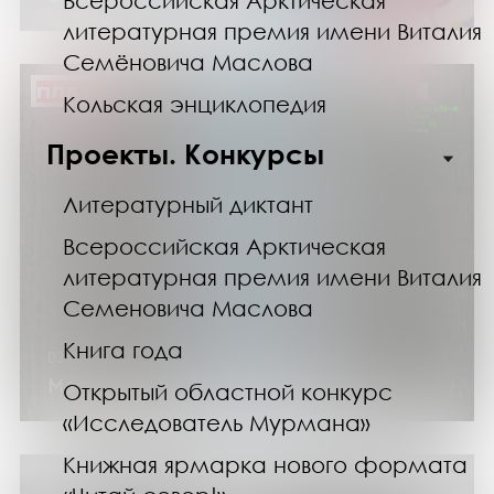
Всероссийская Арктическая
литературная премия имени Виталия
Семёновича Маслова
ПЛАТНО
Кольская энциклопедия
Проекты. Конкурсы
Литературный диктант
Всероссийская Арктическая
литературная премия имени Виталия
Семеновича Маслова
Книга года
02.05.26
Мастер-класс «Акварельный голубь»
Открытый областной конкурс
«Исследователь Мурмана»
Книжная ярмарка нового формата