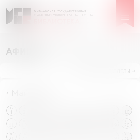
АФИША
ПОКАЗАТЬ ПОДРАЗДЕЛЫ ⇒
Май 2026
<
>
Пт
Сб
Вс
ПН
Вт
Ср
Чт
Пт
Сб
Вс
1
2
3
4
5
6
7
8
9
10
ПН
Вт
Ср
Чт
Пт
Сб
Вс
ПН
Вт
Ср
11
12
13
14
15
16
17
18
19
20
Чт
Пт
Сб
Вс
ПН
Вт
Ср
Чт
Пт
Сб
21
22
23
24
25
26
27
28
29
30