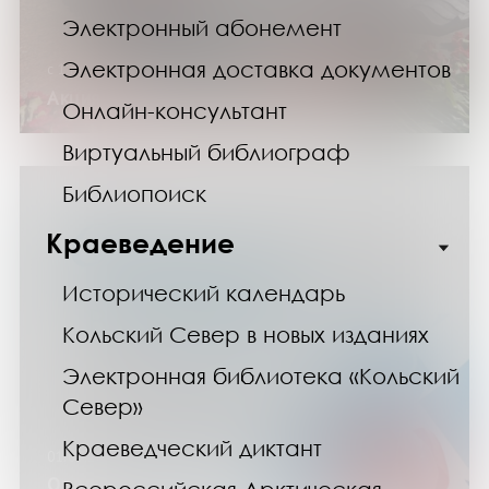
Электронный абонемент
Электронная доставка документов
с 1 по 15 мая 2026 года
Акция «Забвению не подлежит!»
Онлайн-консультант
Виртуальный библиограф
Библиопоиск
Краеведение
Исторический календарь
Кольский Север в новых изданиях
Электронная библиотека «Кольский
Север»
Краеведческий диктант
01.05.26
Отдохни на майские в Научке