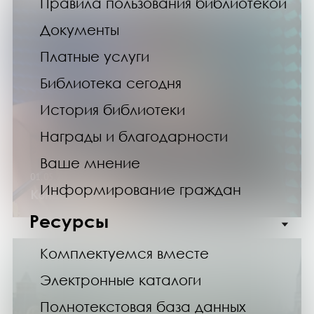
Правила пользования библиотекой
Документы
Платные услуги
Библиотека сегодня
История библиотеки
Награды и благодарности
Ваше мнение
01.05.26
Информирование граждан
Концерт Тошки Захаровой
Ресурсы
Комплектуемся вместе
Электронные каталоги
Полнотекстовая база данных