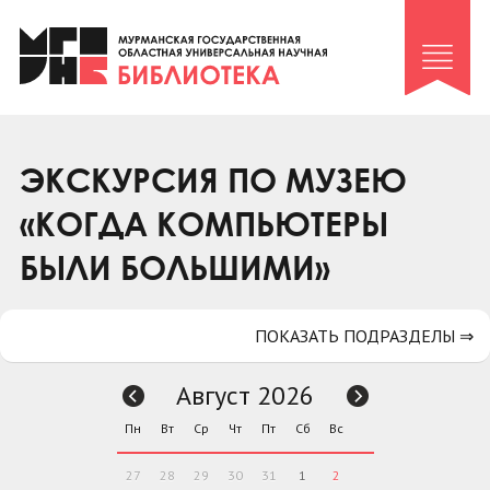
Клуб «Гиря и сельдерей»
Клуб «Семейный архив»
Клуб гидов
Коллегам
ЭКСКУРСИЯ ПО МУЗЕЮ
Контакты
«КОГДА КОМПЬЮТЕРЫ
БЫЛИ БОЛЬШИМИ»
ПОКАЗАТЬ ПОДРАЗДЕЛЫ ⇒
Август 2026
Пн
Вт
Ср
Чт
Пт
Сб
Вс
27
28
29
30
31
1
2