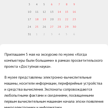
3
4
5
6
7
8
9
10
11
12
13
14
15
16
17
18
19
20
21
22
23
24
25
26
27
28
29
30
31
1
2
3
4
5
6
Приглашаем 5 мая на экскурсию по музею «Когда
компьютеры были большими» в рамках просветительского
проекта «Доступная наука».
В музее представлены электронно-вычислительные
машины, носители информации, периферийные устройства
и средства вычисления. Экспонаты сопровождаются
любопытными фактами и сведениями, посвященными
первым вычислительным машинам начала эпохи появления
микроэлектроники и информатики.