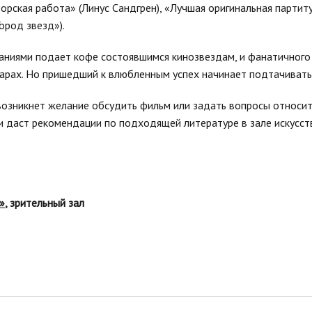
орская работа» (Линус Сандгрен), «Лучшая оригинальная партит
Город звезд»).
ваниями подает кофе состоявшимся кинозвездам, и фанатичног
арах. Но пришедший к влюбленным успех начинает подтачивать
 возникнет желание обсудить фильм или задать вопросы относи
и даст рекомендации по подходящей литературе в зале искусст
»
, зрительный зал