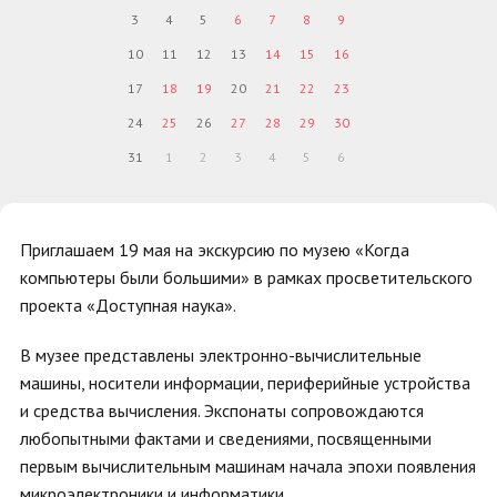
3
4
5
6
7
8
9
10
11
12
13
14
15
16
17
18
19
20
21
22
23
24
25
26
27
28
29
30
31
1
2
3
4
5
6
Приглашаем 19 мая на экскурсию по музею «Когда
компьютеры были большими» в рамках просветительского
проекта «Доступная наука».
В музее представлены электронно-вычислительные
машины, носители информации, периферийные устройства
и средства вычисления. Экспонаты сопровождаются
любопытными фактами и сведениями, посвященными
первым вычислительным машинам начала эпохи появления
микроэлектроники и информатики.