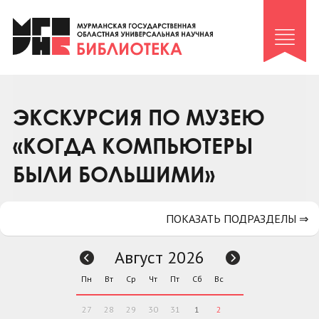
Клуб «Гиря и сельдерей»
Клуб «Семейный архив»
Клуб гидов
Коллегам
ЭКСКУРСИЯ ПО МУЗЕЮ
Контакты
«КОГДА КОМПЬЮТЕРЫ
БЫЛИ БОЛЬШИМИ»
ПОКАЗАТЬ ПОДРАЗДЕЛЫ ⇒
Август 2026
Пн
Вт
Ср
Чт
Пт
Сб
Вс
27
28
29
30
31
1
2