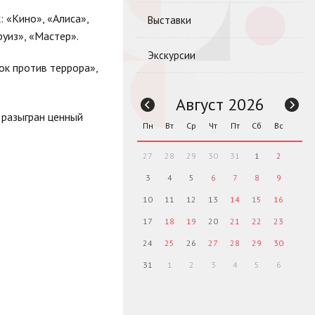
: «Кино», «Алиса»,
Выставки
руиз», «Мастер».
Экскурсии
ок против террора»,
Август 2026
 разыгран ценный
Пн
Вт
Ср
Чт
Пт
Сб
Вс
27
28
29
30
31
1
2
3
4
5
6
7
8
9
10
11
12
13
14
15
16
17
18
19
20
21
22
23
24
25
26
27
28
29
30
31
1
2
3
4
5
6