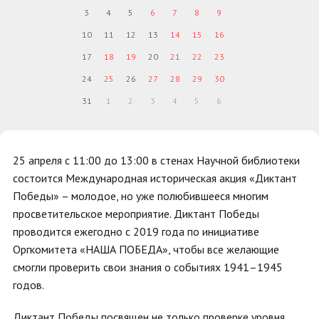
3
4
5
6
7
8
9
10
11
12
13
14
15
16
17
18
19
20
21
22
23
24
25
26
27
28
29
30
31
1
2
3
4
5
6
25 апреля с 11:00 до 13:00 в стенах Научной библиотеки
состоится Международная историческая акция «Диктант
Победы» – молодое, но уже полюбившееся многим
просветительское мероприятие. Диктант Победы
проводится ежегодно с 2019 года по инициативе
Оргкомитета «НАША ПОБЕДА», чтобы все желающие
смогли проверить свои знания о событиях 1941–1945
годов.
Диктант Победы посвящен не только проверке уровня