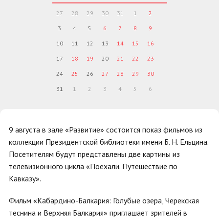
27
28
29
30
31
1
2
3
4
5
6
7
8
9
10
11
12
13
14
15
16
17
18
19
20
21
22
23
24
25
26
27
28
29
30
31
1
2
3
4
5
6
9 августа в зале «Развитие» состоится показ фильмов из
коллекции Президентской библиотеки имени Б. Н. Ельцина.
Посетителям будут представлены две картины из
телевизионного цикла «Поехали. Путешествие по
Кавказу».
Фильм «Кабардино-Балкария: Голубые озера, Черекская
теснина и Верхняя Балкария» приглашает зрителей в