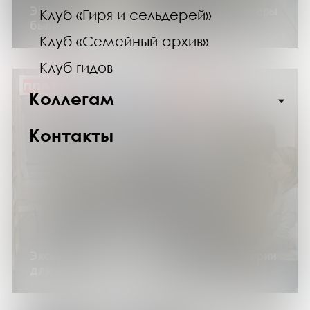
Экскурсия по выставке «Когда компьютеры
Клуб «Гиря и сельдерей»
были большими»
Клуб «Семейный архив»
Клуб гидов
ПЛАТНО
Коллегам
Контакты
Экскурсия по библиотеке «Теплые истории
для озябшего туриста»