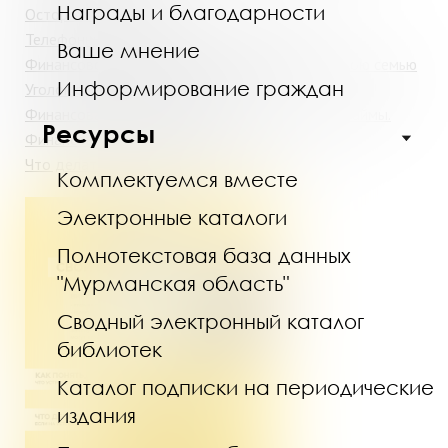
Награды и благодарности
Осторожно: мошенники!
Телефонные мошенники: подмена номера
Ваше мнение
Финансовое мошенничество: защити себя и свою семью
Информирование граждан
Уголок финансовой грамотности
Финансовая грамотность: Вклады. Кредиты и займы.
Ресурсы
Финансовое планирование
Что делать, если с карты украли деньги?
Комплектуемся вместе
Электронные каталоги
Полнотекстовая база данных
"Мурманская область"
Сводный электронный каталог
библиотек
Каталог подписки на периодические
издания