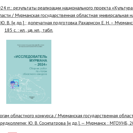
гг.: результаты реализации национального проекта «Культура»
сти / Мурманская государственная областная универсальная на
 Ю. В. [и др.] ; допечатная подготовка Рахарисон Е. Н. – Мурман
185 с. : ил., цв. ил., табл.
огам областного конкурса / Мурманская государственная облас
 редколлегия: Ю. В. Сосипатрова [и др.]. — Мурманск : МГОУНБ, 2