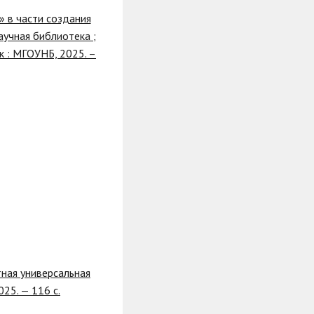
 в части создания
учная библиотека ;
ск : МГОУНБ, 2025. –
тная универсальная
025. — 116 с.