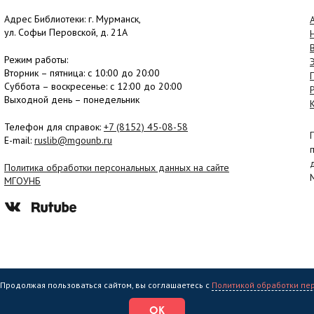
Адрес Библиотеки: г. Мурманск,
ул. Софьи Перовской, д. 21А
Режим работы:
Вторник –
пятница
: с 10:00 до 20:00
Суббота
– в
оскресенье
: c 12:00 до 20:00
Выходной день – понедельник
Телефон для справок:
+7 (8152)
45-08-58
E-mail:
ruslib@mgounb.ru
Политика обработки персональных данных на сайте
МГОУНБ
. Продолжая пользоваться сайтом, вы соглашаетесь с
Политикой обработки пе
еждение культуры "Мурманская государственная областная универсальная на
ОК