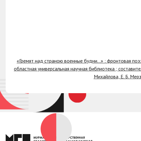
«Гремят над страною военные будни…» : фронтовая поэ
областная универсальная научная библиотека ; составители
Михайлова, Е. Б. Мерз