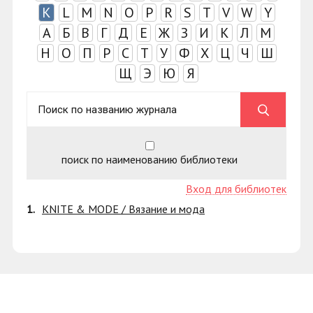
K
L
M
N
O
P
R
S
T
V
W
Y
А
Б
В
Г
Д
Е
Ж
З
И
К
Л
М
Н
О
П
Р
С
Т
У
Ф
Х
Ц
Ч
Ш
Щ
Э
Ю
Я
поиск по наименованию библиотеки
Вход для библиотек
1.
KNITE & MODE / Вязание и мода