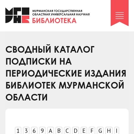
Клуб «Гиря и сельдерей»
Клуб «Семейный архив»
Клуб гидов
Коллегам
СВОДНЫЙ КАТАЛОГ
Контакты
ПОДПИСКИ НА
ПЕРИОДИЧЕСКИЕ ИЗДАНИЯ
БИБЛИОТЕК МУРМАНСКОЙ
ОБЛАСТИ
1
3
6
9
A
B
C
D
E
F
G
H
I