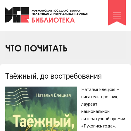
Клуб «Гиря и сельдерей»
Клуб «Семейный архив»
Клуб гидов
Коллегам
ЧТО ПОЧИТАТЬ
Контакты
Таёжный, до востребования
Наталья Елецкая –
писатель-прозаик,
лауреат
национальной
литературной премии
«Рукопись года».