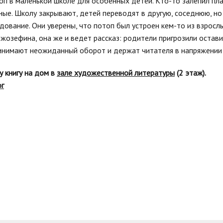
топ в маленькой школе для особенных детей. Кто-то залепил пл
ные. Школу закрывают, детей переводят в другую, соседнюю, но 
дование. Они уверены, что потоп был устроен кем-то из взросл
жозефина, она же и ведет рассказ: родители пригрозили оставит
инимают неожиданный оборот и держат читателя в напряжении 
у книгу на дом в
зале художественной литературы
(2 этаж).
ог