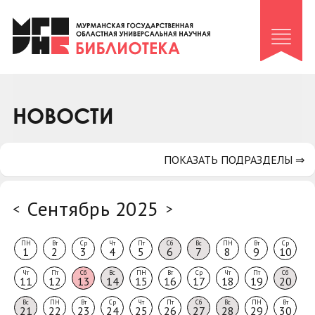
Клуб «Гиря и сельдерей»
Клуб «Семейный архив»
Клуб гидов
Коллегам
НОВОСТИ
Контакты
ПОКАЗАТЬ ПОДРАЗДЕЛЫ ⇒
Сентябрь 2025
<
>
ПН
Вт
Ср
Чт
Пт
Сб
Вс
ПН
Вт
Ср
1
2
3
4
5
6
7
8
9
10
Чт
Пт
Сб
Вс
ПН
Вт
Ср
Чт
Пт
Сб
11
12
13
14
15
16
17
18
19
20
Вс
ПН
Вт
Ср
Чт
Пт
Сб
Вс
ПН
Вт
21
22
23
24
25
26
27
28
29
30