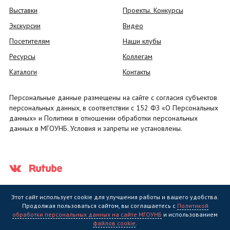
Выставки
Проекты. Конкурсы
Экскурсии
Видео
Посетителям
Наши клубы
Ресурсы
Коллегам
Каталоги
Контакты
Персональные данные размещены на сайте с согласия субъектов
персональных данных, в соответствии с 152 ФЗ «О Персональных
данных» и Политики в отношении обработки персональных
данных в МГОУНБ. Условия и запреты не установлены.
Этот сайт использует cookie для улучшения работы и вашего удобства.
Продолжая пользоваться сайтом, вы соглашаетесь с
Политикой
обработки персональных данных на сайте МГОУНБ
и использованием
Государственное областное бюджетное учреждение культуры
файлов cookie
.