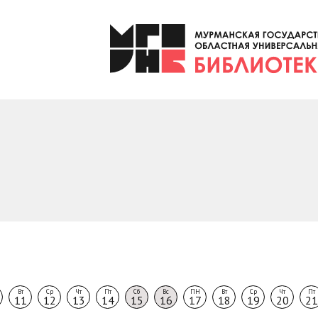
Вт
Ср
Чт
Пт
Сб
Вс
ПН
Вт
Ср
Чт
Пт
11
12
13
14
15
16
17
18
19
20
21