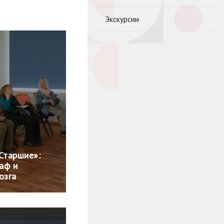
Экскурсии
Старшие»:
раф и
озга