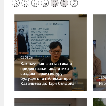
Вт
Ср
Чт
Пт
Сб
Вс
ПН
25
26
27
28
29
30
31
02.08.26
Как научная фантастика и
предиктивная аналитика
создают архитектуру
02.0
будущего: от Александра
Казанцева до Гэри Селдона
Игр