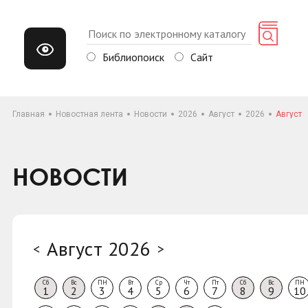
Библиопоиск
Сайт
Главная
Новостная лента
Новости
2026
Август
2026
Август
НОВОСТИ
Август 2026
<
>
Сб
Вс
ПН
Вт
Ср
Чт
Пт
Сб
Вс
ПН
1
2
3
4
5
6
7
8
9
10