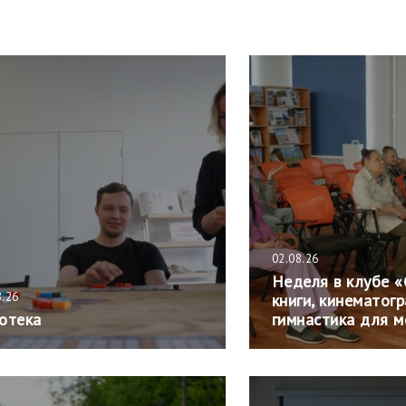
02.08.26
Неделя в клубе «
8.26
книги, кинематог
отека
гимнастика для м