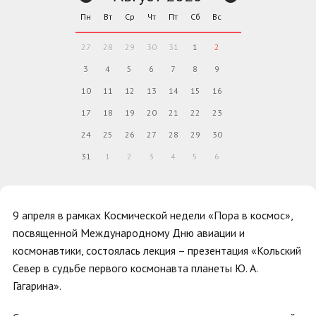
Пн
Вт
Ср
Чт
Пт
Сб
Вс
27
28
29
30
31
1
2
3
4
5
6
7
8
9
10
11
12
13
14
15
16
17
18
19
20
21
22
23
24
25
26
27
28
29
30
31
1
2
3
4
5
6
9 апреля в рамках Космической недели «Пора в космос»,
посвященной Международному Дню авиации и
космонавтики, состоялась лекция – презентация «Кольский
Север в судьбе первого космонавта планеты Ю. А.
Гагарина».