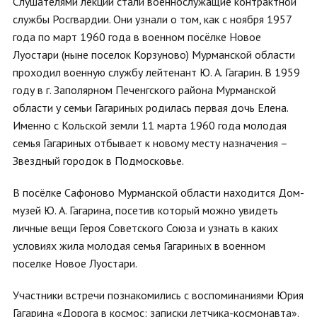
Слушателями лекции стали военнослужащие контрактной
службы Росгвардии. Они узнали о том, как с ноября 1957
года по март 1960 года в военном посёлке Новое
Луостари (ныне поселок Корзуново) Мурманской области
проходил военную службу лейтенант Ю. А. Гагарин. В 1959
году в г. Заполярном Печенгского района Мурманской
области у семьи Гагариных родилась первая дочь Елена.
Именно с Кольской земли 11 марта 1960 года молодая
семья Гагариных отбывает к новому месту назначения –
Звездный городок в Подмосковье.
В посёлке Сафоново Мурманской области находится Дом-
музей Ю. А. Гагарина, посетив который можно увидеть
личные вещи Героя Советского Союза и узнать в каких
условиях жила молодая семья Гагариных в военном
поселке Новое Луостари.
Участники встречи познакомились с воспоминаниями Юрия
Гагарина «Дорога в космос: записки летчика-космонавта».