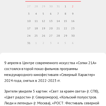
27
28
29
30
31
1
2
3
4
5
6
7
8
9
10
11
12
13
14
15
16
17
18
19
20
21
22
23
24
25
26
27
28
29
30
31
1
2
3
4
5
6
9 апреля в Центре современного искусства «Сопки 21А»
состоялся второй показ фильмов программы
международного кинофестиваля «Северный Характер»
2024 года, снятых в 2022-2023 гг.
Зрители увидели 5 картин: «Свет за краем света» (г. СПб),
«Цвет радости» (г. Североморск), «Кольский полуостров.
Люди и легенды» (г. Москва), «РОСТ: Фестиваль северной