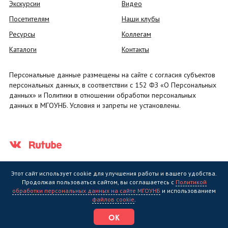
Экскурсии
Видео
Посетителям
Наши клубы
Ресурсы
Коллегам
Каталоги
Контакты
Персональные данные размещены на сайте с согласия субъектов
персональных данных, в соответствии с 152 ФЗ «О Персональных
данных» и Политики в отношении обработки персональных
данных в МГОУНБ. Условия и запреты не установлены.
Этот сайт использует cookie для улучшения работы и вашего удобства.
Продолжая пользоваться сайтом, вы соглашаетесь с
Политикой
обработки персональных данных на сайте МГОУНБ
и использованием
Государственное областное бюджетное учреждение культуры
файлов cookie
.
"Мурманская государственная областная универсальная научная
библиотека" (МГОУНБ) © 2006 - 2026
ОК