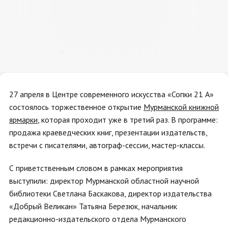
10
11
12
13
14
15
16
17
18
19
20
21
22
23
24
25
26
27
28
29
30
31
1
2
3
4
5
6
27 апреля в Центре современного искусства «Сопки 21 А»
состоялось торжественное открытие
Мурманской книжной
ярмарки
, которая проходит уже в третий раз. В программе:
продажа краеведческих книг, презентации издательств,
встречи с писателями, автограф-сессии, мастер-классы.
С приветственным словом в рамках мероприятия
выступили: директор Мурманской областной научной
библиотеки Светлана Баскакова, директор издательства
«Добрый Великан» Татьяна Березюк, начальник
редакционно-издательского отдела Мурманского