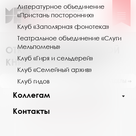
Литературное объединение
«Пристань посторонних»
Клуб «Заполярная фонотека»
Театральное объединение «Слуги
Мельпомены»
ОТКРЫТИЕ МУРМАНСКОЙ
Клуб «Гиря и сельдерей»
КНИЖНОЙ ЯРМАРКИ
Клуб «Семейный архив»
Клуб гидов
ПОКАЗАТЬ ПОДРАЗДЕЛЫ ⇒
Коллегам
Август 2026
Пн
Вт
Ср
Чт
Пт
Сб
Вс
Контакты
27
28
29
30
31
1
2
3
4
5
6
7
8
9