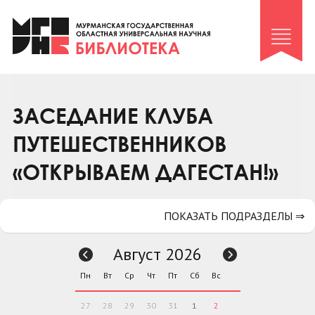
Клуб «Гиря и сельдерей»
Клуб «Семейный архив»
Клуб гидов
Коллегам
ЗАСЕДАНИЕ КЛУБА
Контакты
ПУТЕШЕСТВЕННИКОВ
«ОТКРЫВАЕМ ДАГЕСТАН!»
ПОКАЗАТЬ ПОДРАЗДЕЛЫ ⇒
Август 2026
Пн
Вт
Ср
Чт
Пт
Сб
Вс
27
28
29
30
31
1
2