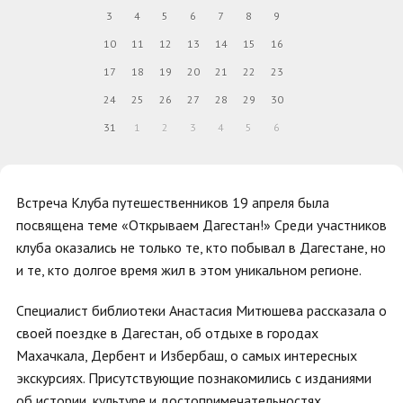
3
4
5
6
7
8
9
10
11
12
13
14
15
16
17
18
19
20
21
22
23
24
25
26
27
28
29
30
31
1
2
3
4
5
6
Встреча
Клуба путешественников 19 апреля была
посвящена теме «Открываем Дагестан!» Среди участников
клуба оказались не только те, кто побывал в Дагестане, но
и те, кто долгое время жил в этом уникальном регионе.
Специалист библиотеки Анастасия Митюшева рассказала о
своей поездке в Дагестан, об отдыхе в городах
Махачкала, Дербент и Избербаш, о самых интересных
экскурсиях. Присутствующие познакомились с изданиями
об истории, культуре и достопримечательностях