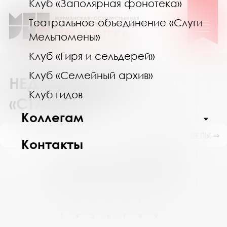
Клуб «Заполярная фонотека»
Театральное объединение «Слуги
Мельпомены»
Клуб «Гиря и сельдерей»
Клуб «Семейный архив»
НЕДЕЛЯ В КЛУБЕ
Клуб гидов
«СТАРШИЕ»
Коллегам
ПОКАЗАТЬ ПОДРАЗДЕЛЫ ⇒
Контакты
Август 2026
Пн
Вт
Ср
Чт
Пт
Сб
Вс
27
28
29
30
31
1
2
3
4
5
6
7
8
9