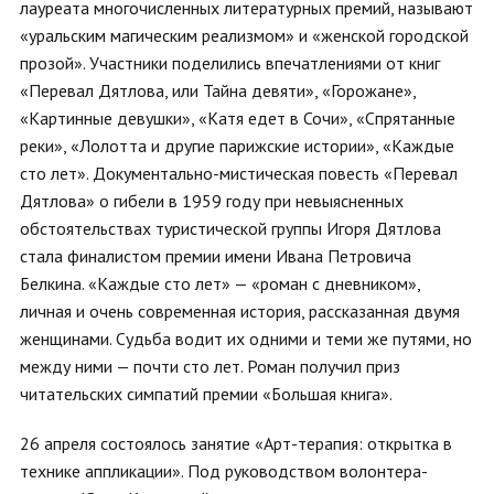
лауреата многочисленных литературных премий, называют
«уральским магическим реализмом» и «женской городской
прозой». Участники поделились впечатлениями от книг
«Перевал Дятлова, или Тайна девяти», «Горожане»,
«Картинные девушки», «Катя едет в Сочи», «Спрятанные
реки», «Лолотта и другие парижские истории», «Каждые
сто лет». Документально-мистическая повесть «Перевал
Дятлова» о гибели в 1959 году при невыясненных
обстоятельствах туристической группы Игоря Дятлова
стала финалистом премии имени Ивана Петровича
Белкина. «Каждые сто лет» — «роман с дневником»,
личная и очень современная история, рассказанная двумя
женщинами. Судьба водит их одними и теми же путями, но
между ними — почти сто лет. Роман получил приз
читательских симпатий премии «Большая книга».
26 апреля состоялось занятие «Арт-терапия: открытка в
технике аппликации». Под руководством волонтера-