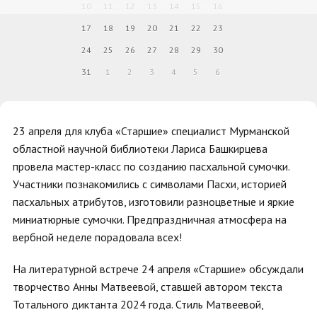
10
11
12
13
14
15
16
17
18
19
20
21
22
23
24
25
26
27
28
29
30
31
1
2
3
4
5
6
23 апреля для клуба «Старшие» специалист Мурманской
областной научной библиотеки Лариса Башкирцева
провела мастер-класс по созданию пасхальной сумочки.
Участники познакомились с символами Пасхи, историей
пасхальных атрибутов, изготовили разноцветные и яркие
миниатюрные сумочки. Предпраздничная атмосфера на
вербной неделе порадовала всех!
На литературной встрече 24 апреля «Старшие» обсуждали
творчество Анны Матвеевой, ставшей автором текста
Тотального диктанта 2024 года. Стиль Матвеевой,