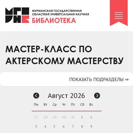
Клуб «Гиря и сельдерей»
Клуб «Семейный архив»
Клуб гидов
Коллегам
МАСТЕР-КЛАСС ПО
Контакты
АКТЕРСКОМУ МАСТЕРСТВУ
ПОКАЗАТЬ ПОДРАЗДЕЛЫ ⇒
Август 2026
Пн
Вт
Ср
Чт
Пт
Сб
Вс
27
28
29
30
31
1
2
3
4
5
6
7
8
9