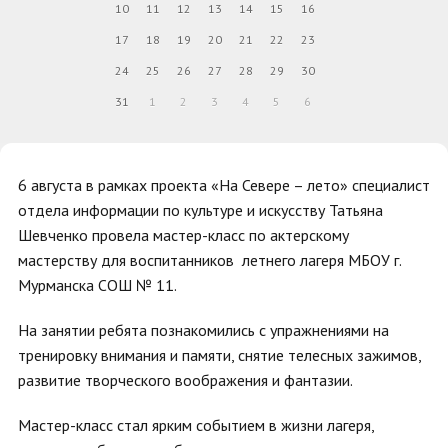
10
11
12
13
14
15
16
17
18
19
20
21
22
23
24
25
26
27
28
29
30
31
1
2
3
4
5
6
6 августа в рамках проекта «На Севере – лето» специалист
отдела информации по культуре и искусству Татьяна
Шевченко провела мастер-класс по актерскому
мастерству для воспитанников летнего лагеря МБОУ г.
Мурманска СОШ № 11.
На занятии ребята познакомились с упражнениями на
тренировку внимания и памяти, снятие телесных зажимов,
развитие творческого воображения и фантазии.
Мастер-класс стал ярким событием в жизни лагеря,