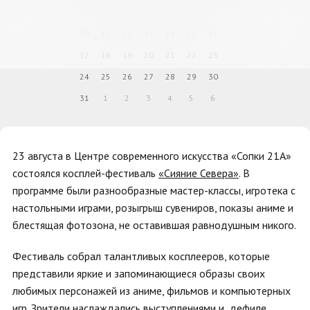
3
4
5
6
7
8
9
10
11
12
13
14
15
16
17
18
19
20
21
22
23
24
25
26
27
28
29
30
31
1
2
3
4
5
6
23 августа в Центре современного искусства «Сопки 21А»
состоялся косплей-фестиваль
«Сияние Севера»
. В
программе были разнообразные мастер-классы, игротека с
настольными играми, розыгрыш сувениров, показы аниме и
блестящая фотозона, не оставившая равнодушным никого.
Фестиваль собрал талантливых косплееров, которые
представили яркие и запоминающиеся образы своих
любимых персонажей из аниме, фильмов и компьютерных
игр. Зрители наслаждались выступлениями и дефиле