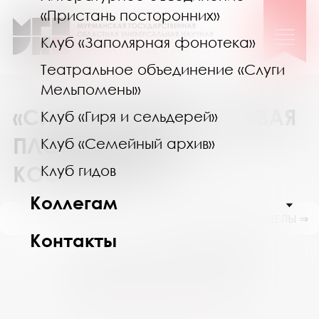
«Пристань посторонних»
Клуб «Заполярная фонотека»
Театральное объединение «Слуги
Мельпомены»
«СИЯНИЕ СЕВЕРА» – НОВАЯ
Клуб «Гиря и сельдерей»
ПЛОЩАДКА ДЛЯ
Клуб «Семейный архив»
КОСПЛЕЕРОВ
Клуб гидов
Коллегам
ПОКАЗАТЬ ПОДРАЗДЕЛЫ ⇒
Контакты
Август 2026
Пн
Вт
Ср
Чт
Пт
Сб
Вс
27
28
29
30
31
1
2